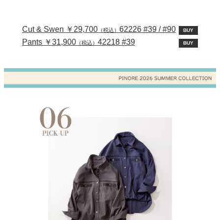
Cut & Swen ￥29,700
62226 #39 / #90
（税込）
BUY
Pants ￥31,900
42218 #39
（税込）
BUY