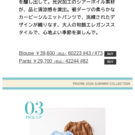
Blouse ￥39,600
60223 #43 / #73
（税込）
BUY
Pants ￥29,700
42244 #82
（税込）
BUY