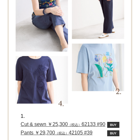
1.
Cut & sewn ￥25,300
62133 #90
（税込）
BUY
Pants ￥29,700
42105 #39
（税込）
BUY