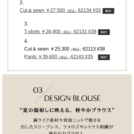
2.
Cut & sewn ￥27,500
62134 #33
（税込）
BUY
3.
T-shirts ￥26,400
62131 #39
（税込）
BUY
4.
Cut & sewn ￥25,300
62113 #38
（税込）
Pants ￥39,600
42143 #35
（税込）
BUY