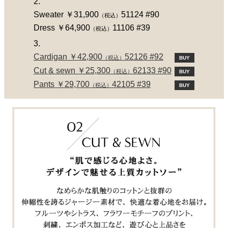
2.
Sweater ￥31,900
51124 #90
（税込）
Dress ￥64,900
11106 #39
（税込）
3.
Cardigan ￥42,900
52126 #92
（税込）
BUY
Cut & sewn ￥25,300
62133 #90
（税込）
BUY
Pants ￥29,700
42105 #39
（税込）
BUY