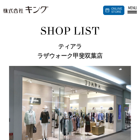
パートナー
ONLINE
加盟店募集
STORE
ティアラ
ラザウォーク甲斐双葉店