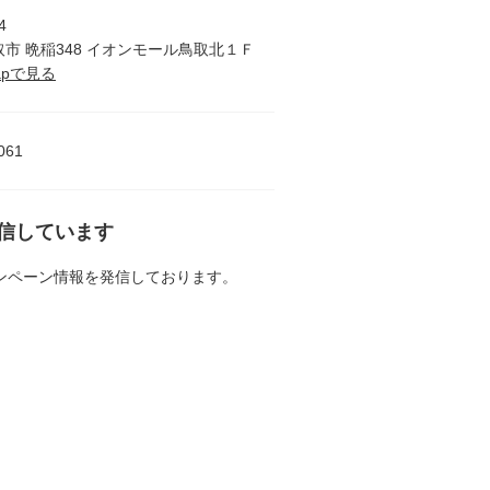
4
取市 晩稲348 イオンモール鳥取北１Ｆ
Mapで見る
061
発信しています
ンペーン情報を発信しております。
。